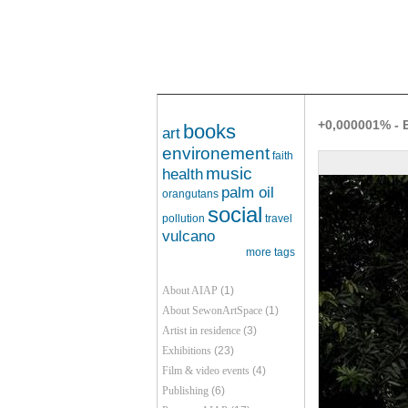
+0,000001% - E
books
art
environement
faith
music
health
palm oil
orangutans
social
pollution
travel
vulcano
more tags
About AIAP
(1)
About SewonArtSpace
(1)
Artist in residence
(3)
Exhibitions
(23)
Film & video events
(4)
Publishing
(6)