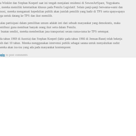
 Winkler dan Stephan Koeperl saat ini tengah menjalani residensi di SewonArtSpace, Yogyakarta.
 mereka memiliki ketertarikan khusus pada Pemilu Legislatif. Selain panji-panji berwarna-warni dan
osi, mereka mengamati kepedulian publik akan jumlah pemilih yang hadir di TPS serta upaya-upaya
ga untuk datang ke TPS dan ikut memilih.
alau partisipasi dalam pemilihan umum adalah inti dari sebuah masyarakat yang demokratis, maka
ontribusi guna membuat banyak orang ikut serta dalam Pemilu.
buatan sendiri, mereka memberikan jasa transportasi secara cuma-cuma ke TPS setempat.
da tahun 1969 di Austria) dan Stephan Koeperl (lahir pada tahun 1966 di Jerman-Barat) telah bekerja
ih dari 10 tahun. Mereka menggunakan intervensi publik sebagai sarana untuk menyalurkan sudut
mereka akan isu-isu yang ada pada masyarakat kontemporer.
ogin
to post comments