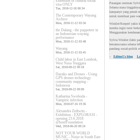
Extension of cultural social
Pasangan seniman Sylvia
visa ONLY
Selama masa tinggalnya,
Tue, 2018-12-18 08:34
kampanye yang penuh em
The Contemporary Wayang
untuk membuat para war
Archive
Mon, 2018-11-12 03:56
Winkler/Koeperl yakin k
mereka ingin turut berk
the Dalang - the puppeteer in
Menggunakan kendaraan 
an Indonesian wayang
performance
Sylvia Winkler (lahir pa
Mon, 2018-11-12 03:48
bersama-sama selama leb
Wayang
pandang sosial-politik 
Mon, 2018-11-12 03:45
»
Editor1's blog
L
Child labor in East Lombok,
West Nusa Tenggara
Sat, 2018-09-22 09:18
Dayaks and Drones - Using
GPS drones technology
community mapping -
Indonesia
Sat, 2018-09-22 09:09
Katharina Swoboda -
Vampiric infection
Mon, 2018-07-16 19:36
Alexandra Zedtwitz -
Exhibition - EXPLORASI -
opening 23.6.2018
@honfFoundation
Wed, 2018-06-20 09:24
NOT YOUR WORLD
MUSIC - Noise in South East