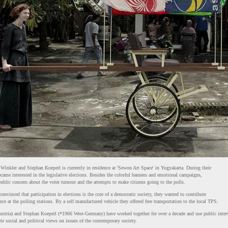
 Winkler and Stephan Koeperl is currently in residence at 'Sewon Art Space' in Yogyakarta. During their
ecame interested in the legislative elections. Besides the colorful banners and emotional campaigns,
ublic concern about the voter turnout and the attempts to make citizens going to the polls.
onvinced that participation in elections is the core of a democratic society, they wanted to contribute
nce at the polling stations. By a self manufactured vehicle they offered free transportation to the local TPS.
stria) and Stephan Koeperl (*1966 West-Germany) have worked together for over a decade and use public inter
ir social and political views on issues of the contemporary society.