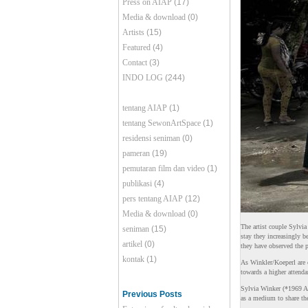
Press on AIAP
(17)
Media & download
(0)
Artists
(15)
Featured
(4)
Contact
(3)
INDO LOG
(244)
tentang AIAP
(1)
tentang SewonArtSpace
(1)
residensi seniman
(0)
pameran
(19)
pemutaran film dan video
(1)
publikasi
(4)
pers tentang AIAP
(12)
Media & download
(0)
The artist couple Sylvia
seniman
(15)
stay they increasingly b
artikel
(0)
they have observed the p
kontak
(1)
As Winkler/Koeperl are c
towards a higher attenda
Sylvia Winker (*1969 Au
Previous Posts
as a medium to share the